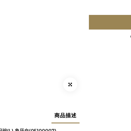
商品描述
 一日碗(L) 象牙白
(
05100007
)