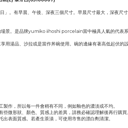
天、一日」。有早晨、午後、深夜三個尺寸。
早晨尺寸最大，深夜尺寸
是品牌yumiko iihoshi
porcelain
當中極具人氣的代表
來享用湯品、沙拉或是當作丼碗使用。
碗的邊緣有著高低起伏的
工製作，所以每一件會稍有不同，例如釉色的濃淡或不均。
有些微形狀、顏色、質感上的差異，請務必確認理解後再行購買
托出表面質感。若產生茶漬，可使用市售的漂白劑清潔。