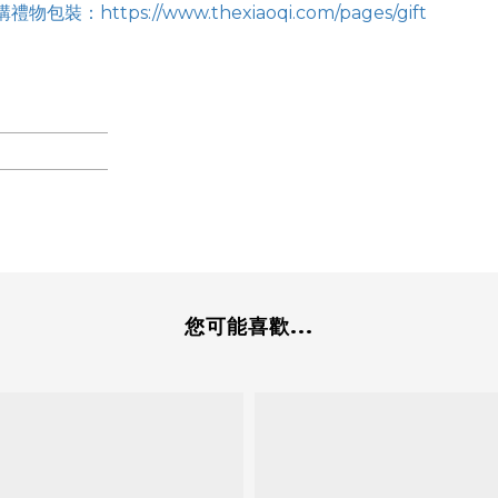
ttps://www.thexiaoqi.com/pages/gift
您可能喜歡...