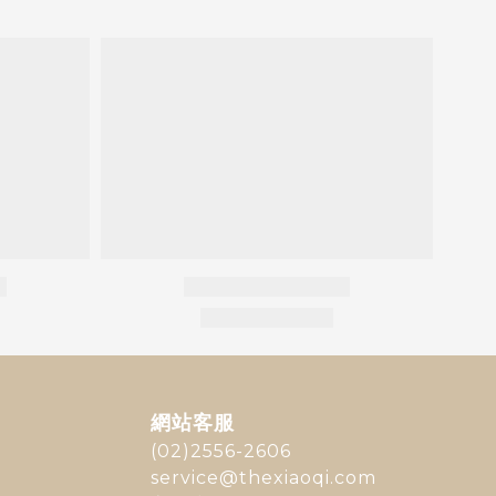
網站客服
(02)2556-2606
service@thexiaoqi.com