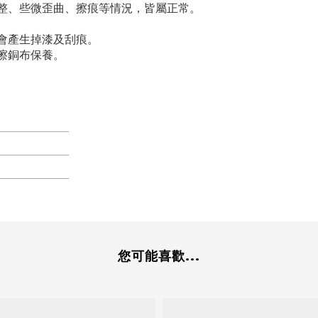
整、些微歪曲、擦痕等情況，皆屬正常。
會產生掉漆及刮痕。
擦銅布保養。
您可能喜歡...