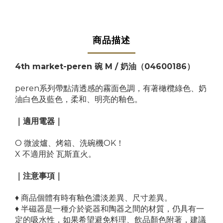
商品描述
4th market-peren 碗 M / 奶油
（04600186）
peren系列帶點清透感的霧面色調，有著橄欖綠色、奶
油白色及藍色，柔和、明亮的釉色。
｜適用電器｜
O 微波爐、烤箱、洗碗機OK！
X 不適用於 瓦斯直火。
｜注意事項｜
♦ 商品個體有時有釉色濃淡差異、尺寸差異。
♦ 半磁器是一種介於瓷器和陶器之間的材質，仍具有一
定的吸水性，如果希望避免料理、飲品顏色附著，建議