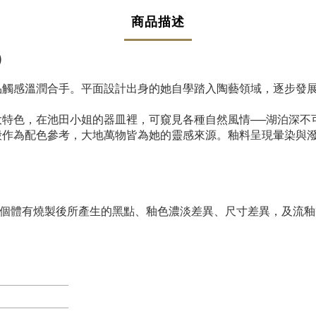
商品描述
)
品觸感溫潤合手。平面設計出身的她自學踏入陶藝領域，逐步發
特色，在池田小姐的器皿裡，可窺見各種自然風情──湖泊深不
殼作為配色參考，大地萬物皆為她的靈感來源。釉料呈現暈染與
個體有燒製後所產生的黑點、釉色濃淡差異、尺寸差異，及流釉