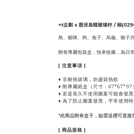
+t企劃 x 鹿兒島睦玻璃杯 / 猴
(029
鳥、貓咪、狗、兔子、烏龜、猴子
附有專屬包裝盒，快來收藏，為日
| 注意事項 |
♦
非耐熱玻璃，勿盛裝熱飲
♦ 附專屬紙盒（尺寸：67*67*97
♦ 若是長久不使用圖案可能會發
♦ 為了防止圖案發黑，平常使用
*
此商品附有盒子，如需送禮可直接
| 商品規格 |