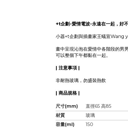
+t企劃-愛情電波-永遠在一起，好不好
小器+t企劃與插畫家王蟻宣Wang 
畫中呈現沁泡在愛情中各階段的男
可以整個下午都黏在一起。
| 注意事項 |
非耐熱玻璃，勿盛裝熱飲
| 商品規格 |
尺寸(mm)
直徑65 高85
材質
玻璃
容量(ml)
150