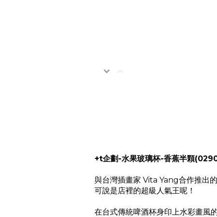
+t企劃-水果玻璃杯-香蕉半顆(0290
與台灣插畫家 Vita Yang合
可說是店裡的超級人氣王呢！
在台式傳統啤酒杯身印上水彩畫風的