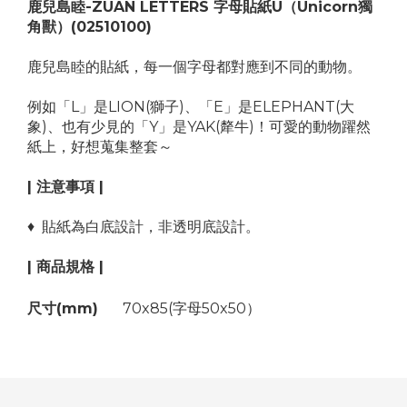
鹿兒島睦-ZUAN LETTERS 字母貼紙U（Unicorn獨
角獸）(02510100)
鹿兒島睦的貼紙，每一個字母都對應到不同的動物。
例如「L」是LION(獅子)、「E」是ELEPHANT(大
象)、也有少見的「Y」是YAK(犛牛)！可愛的動物躍然
紙上，好想蒐集整套～
| 注意事項 |
♦ 貼紙為白底設計，非透明底設計。
| 商品規格 |
尺寸(mm)
70x85(字母50x50）