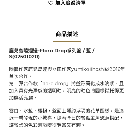
加入追蹤清單
商品描述
鹿兒島睦週邊-Floro Drop系列盤 / 藍 /
S
(02501020)
陶藝作家鹿兒島睦與器皿作家yumiko iihoshi於2016年
首次合作，
第二彈合作款「floro drop」將盤形簡化成水滴狀，且
加入具有光澤感的透明釉，明亮的釉色將圖樣襯托得更
加鮮活亮麗，
雪白、水藍、櫻粉，盤面上隱約浮現的花草圖樣，是湊
近一看發現的小驚喜，隨著今日的餐點主角恣意搭配，
讓餐桌的色彩遊戲變得豐富又有趣。