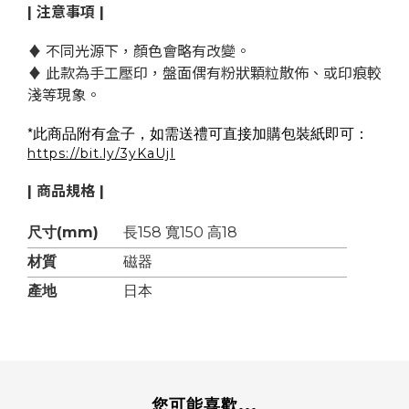
| 注意事項 |
♦ 不同光源下，顏色會略有改變。
♦ 此款為手工壓印，盤面偶有粉狀顆粒散佈、或印痕較
淺等現象。
*
此商品附有盒子，如需送禮可直接加購包裝紙即可：
https://bit.ly/3yKaUjI
| 商品規格 |
尺寸(mm)
長158 寬150 高18
材質
磁器
產地
日本
您可能喜歡...