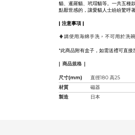
貓、暹羅貓、玳瑁貓等。一共五種
點厭世感的，讓愛貓人士紛紛驚呼
| 注意事項 |
♦
請使用海綿手洗，不可用於洗
*
此商品附有盒子，如需送禮可直接
| 商品規格 |
尺寸(mm)
直徑180 高25
材質
磁器
製造
日本