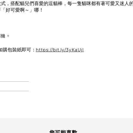
款式，搭配貓兒們喜愛的逗貓棒，每一隻貓咪都有著可愛又迷人
著「好可愛啊～」哪！
碗機。
加購包裝紙即可：
https://bit.ly/3yKaUjI
您可能喜歡...