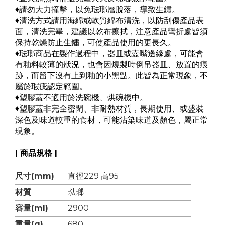
♦請勿大力撞擊，以免琺瑯層脫落，導致生鏽。
♦清洗方式請用海綿或軟質綿布清洗，以防刮傷產品表
面，清洗完畢，建議以乾布擦拭，注意產品彎折處皆須
保持乾燥防止生鏽，可使產品使用的更長久。
♦琺瑯商品在製作過程中，器皿或壺嘴邊緣處，可能會
有釉料較薄的狀況，也會因燒製時倒吊器皿、放置的痕
跡，而留下沒有上到釉的小黑點。此皆為正常現象，不
屬於瑕疵認定範圍。
♦塑膠蓋不適用於洗碗機、烘碗機中。
♦
塑膠蓋非完全密閉、非耐熱材質，長期使用、或盛裝
深色及味道較重的食材，可能沾染味道及顏色，屬正常
現象。
| 商品規格 |
尺寸(mm)
直徑229 高95
材質
琺瑯
容量(ml)
2900
重量(g)
680