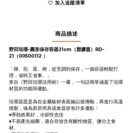
加入追蹤清單
商品描述
野田琺瑯-圓形保存容器21cm（塑膠蓋）RD-
21（00500112 ）
「燉、煎、蒸、烤，從烹調到保存，一​​個容器輕鬆打
理，省時又省事。」
來自《野田琺瑯活用術》一書，一句話簡單涵蓋了琺瑯
材質的功能與優點。
琺瑯器皿是為在金屬板材表面施以玻璃釉，再進行高溫
燒製，做為廚房用具或食器皆有許多優點：
♦導熱效果好，冷卻性也佳
♦不易產生細菌，​適合存放含有酸性物質、鹽分之食
材。