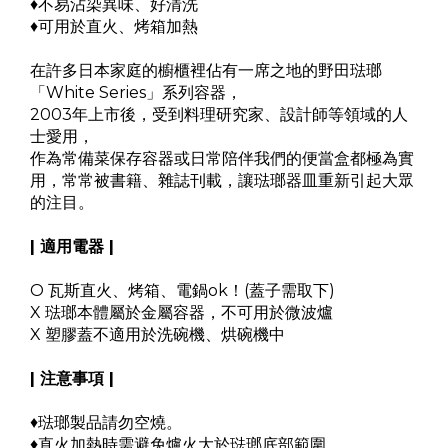
♦不易沾染異味、好清洗
♦可用於直火、烤箱加熱
在許多日本家庭的櫥櫃裡佔有一席之地的野田琺瑯
「White Series」系列容器，
2003年上市後，受到料理研究家、設計師等領域的人
士愛用，
作為常備菜保存容器或日常陪伴我們的便當盒都極為實
用，常常被書籍、雜誌刊載，讓琺瑯器皿重新引起大眾
的注目。
| 適用電器 |
O 瓦斯直火、烤箱、電鍋ok！(蓋子需取下)
X 琺瑯本體屬於金屬容器，不可用於微波爐
X
塑膠蓋不適用於洗碗機、烘碗機中
| 注意事項 |
♦琺瑯製品請勿空燒。
♦直火加熱時需避免爐火大於琺瑯底部範圍。