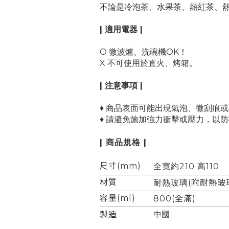
不論是冷泡茶、水果茶、熱紅茶、
| 適用電器 |
O 微波爐、洗碗機OK！
X 不可使用於直火、烤箱。
| 注意事項 |
♦ 商品表面可能出現氣泡、微刮痕
♦ 請避免施加強力衝擊或壓力，以
| 商品規格 |
尺寸(mm)
全寬約210 高110
材質
耐熱玻璃(
附耐熱玻
容量(ml)
800(全滿)
製造
中國