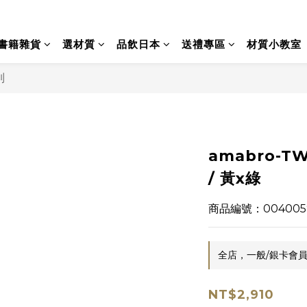
書籍雜貨
選材質
品飲日本
送禮專區
材質小教室
列
amabro-T
/ 黃x綠
商品編號：004005
全店，一般/銀卡會員
NT$2,910