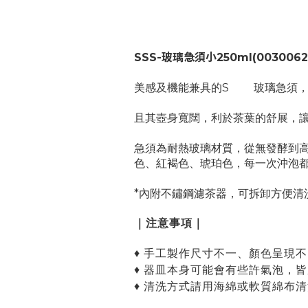
SSS-玻璃急須小250ml
(0030062
美感及機能兼具的Sゝゝ 玻璃急須
且其壺身寬闊，利於茶葉的舒展，
急須為耐熱玻璃材質，從無發酵到
色、紅褐色、琥珀色，每一次沖泡
*內附不鏽鋼濾茶器，可拆卸方便清
｜注意事項｜
♦ 手工製作尺寸不一、顏色呈現
♦ 器皿本身可能會有些許氣泡，
♦ 清洗方式請用海綿或軟質綿布