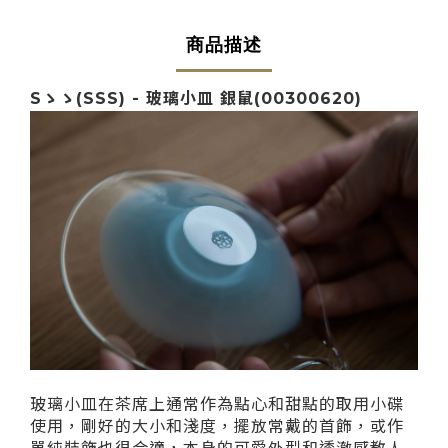
商品描述
Sゝゝ(SSS) -
玻璃小皿 銀鼠
(00300620)
玻璃小皿​​在​茶席上通常作為點心和甜點​的取用​小碟
使用​，剛好的大小和淺度，​擺放常戴的首飾，或作