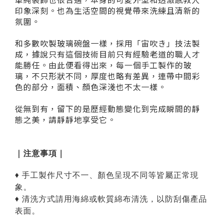
單純裝飾也很合適，​​本身的​可愛外型和​透澈感​​教人
印象深刻。​也為生活空間的視覺帶來洗練且清新的
氛圍。 ​
​和多數吹製玻璃碗盤一樣，​採用「宙吹き」技法製
成，據說只有​這個技術目前只有​經驗老道的職人才​
能勝任。​
由此便看得出來，​每一個手工製作的玻
璃，不只​​形狀不同，​厚度也略有差異，連帶​中間彩
色的部分，面積、顏色深淺也不太一樣。
從無到有，留下的是歷經動態變化到完成瞬間的靜
態之美，請靜靜地享受它。
｜注意事項｜
♦ 手工製作尺寸不一、顏色呈現不同等皆屬正常現
象。
♦ 清洗方式請用海綿或軟質綿布清洗，以防刮傷產品
表面。