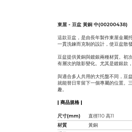
東屋 - 豆盆 黃銅 中
(00200438)
這款豆盆，是由長年製作東屋金屬
一貫洗鍊而克制的設計，使豆盆散
豆盆提供黃銅與鍍銀兩種材質。初
有層次的陰影變化。尤其是鍍銀款
與適合多人共用的大托盤不同，豆
就能替日常留下一個專屬的位置。
趣。
| 商品規格 |
尺寸(mm)
直徑110 高11
材質
黃
銅