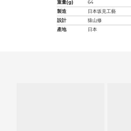
重量(g)
64
製造
日本坂見工藝
設計
猿山修
產地
日本