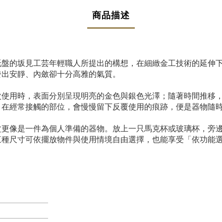
商品描述
托盤的坂見工芸年輕職人所提出的構想，在細緻金工技術的延伸
發出安靜、內斂卻十分高雅的氣質。
次使用時，表面分別呈現明亮的金色與銀色光澤；隨著時間推移
，在經常接觸的部位，會慢慢留下反覆使用的痕跡，便是器物隨
盆更像是一件為個人準備的器物。放上一只馬克杯或玻璃杯，旁
三種尺寸可依擺放物件與使用情境自由選擇，也能享受「依功能