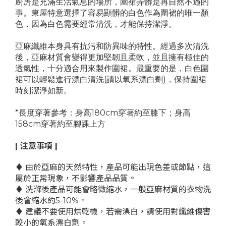
廚房是充滿生活氣息的場所，圍裙弄髒是再自然不過的
事。東屋特意選擇了容易顯髒的白色作為圍裙的唯一顏
色，因為白色需要經常清洗，才能保持潔淨。
亞麻纖維本身具有抗污和防異味的特性。經過多次清洗
後，亞麻材質會變得更加堅韌且柔軟，並且擁有極佳的
透氣性，十分適合用來製作圍裙。最重要的是，白色圍
裙可以輕鬆進行漂白清洗(請以氧系漂白劑)，保持圍裙
時刻潔淨如新。
*長度穿著參考：身高180cm穿著約至膝下；身高
158cm穿著約至腳踝上方
| 注意事項 |
♦ 由於亞麻的天然特性，產品可能出現色差或節點，這
屬於正常現象，不影響產品品質。
♦ 洗滌後產品可能會略微縮水，一般亞麻材質的衣物洗
後會縮水約5-10%。
♦ 建議不要使用烘乾機，若需漂白，請使用對纖維傷害
較小的氧系漂白劑。