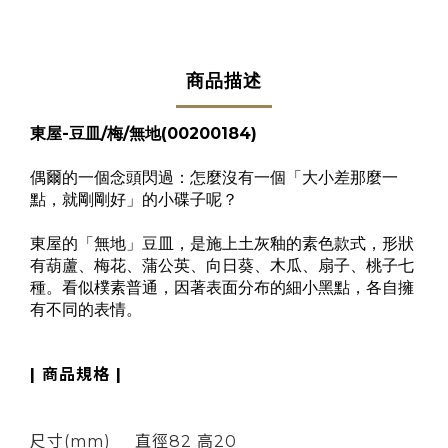
商品描述
東屋-豆皿/梅/無地(00200184)
偶爾的一個念頭閃過：怎麼沒有一個「大小差那麼一
點，就剛剛好」的小碟子呢？
東屋的「無地」豆皿，是施上土灰釉的素色款式，形狀
有葫蘆、梅花、蒲公英、向日葵、木瓜、扇子、桃子七
種。看似樸素普通，因著表面分布的細小黑點，各自擁
有不同的表情。
| 商品規格 |
尺寸(mm)
直徑82 高20