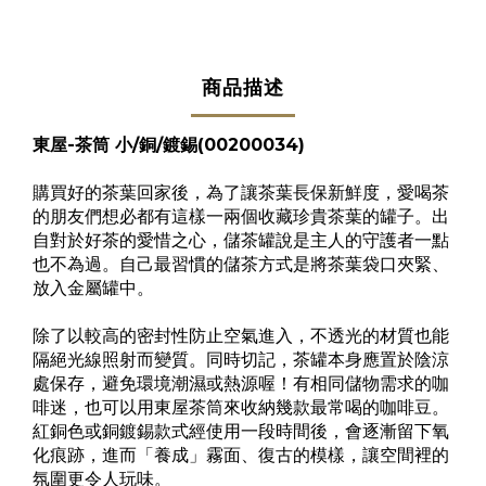
商品描述
東屋-茶筒 小/銅/鍍錫(00200034)
購買好的茶葉回家後，為了讓茶葉長保新鮮度，愛喝茶
的朋友們想必都有這樣一兩個收藏珍貴茶葉的罐子。出
自對於好茶的愛惜之心，儲茶罐說是主人的守護者一點
也不為過。自己最習慣的儲茶方式是將茶葉袋口夾緊、
放入金屬罐中。
除了以較高的密封性防止空氣進入，不透光的材質也能
隔絕光線照射而變質。同時切記，茶罐本身應置於陰涼
處保存，避免環境潮濕或熱源喔！有相同儲物需求的咖
啡迷，也可以用東屋茶筒來收納幾款最常喝的咖啡豆。
紅銅色或銅鍍錫款式經使用一段時間後，會逐漸留下氧
化痕跡，進而「養成」霧面、復古的模樣，讓空間裡的
氛圍更令人玩味。