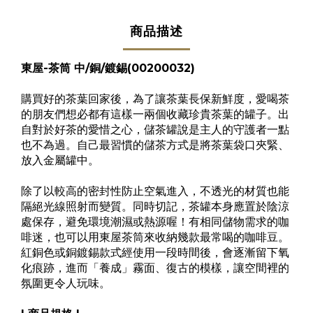
商品描述
東屋-茶筒 中/銅/鍍錫(00200032)
購買好的茶葉回家後，為了讓茶葉長保新鮮度，愛喝茶
的朋友們想必都有這樣一兩個收藏珍貴茶葉的罐子。出
自對於好茶的愛惜之心，儲茶罐說是主人的守護者一點
也不為過。自己最習慣的儲茶方式是將茶葉袋口夾緊、
放入金屬罐中。
除了以較高的密封性防止空氣進入，不透光的材質也能
隔絕光線照射而變質。同時切記，茶罐本身應置於陰涼
處保存，避免環境潮濕或熱源喔！有相同儲物需求的咖
啡迷，也可以用東屋茶筒來收納幾款最常喝的咖啡豆。
紅銅色或銅鍍錫款式經使用一段時間後，會逐漸留下氧
化痕跡，進而「養成」霧面、復古的模樣，讓空間裡的
氛圍更令人玩味。