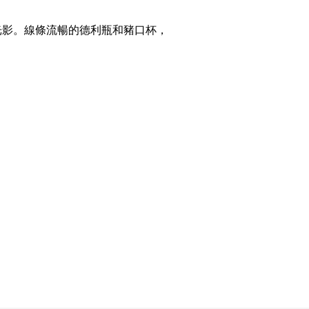
光影。線條流暢的
德
利瓶和豬口杯，