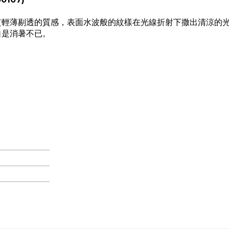
貫輕薄剔透的質感，表面水波般的紋樣在光線折射下撒出清涼的
自是消暑不已。