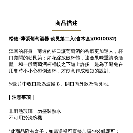
商品描述
松德-薄張葡萄酒器
勃艮第
二入(含木盒)(0010032)
渾圓的杯身，薄透的杯口讓葡萄酒的香氣更加迷人，杯
口寬闊的勃艮第；如花綻放般杯體，適合果味重清淡酒
體，和一般葡萄酒杯相較之下短上許多，是為了避免在
用餐時不小心碰倒酒杯，才刻意作成較短的設計。
※圖片中收口款為波爾多、開口向外款為勃艮地。
| 注意事項 |
非耐熱玻璃，勿盛裝熱水
不可用於洗碗機
*
此商品附有盒子，如需送禮可直接加購包裝紙即可：