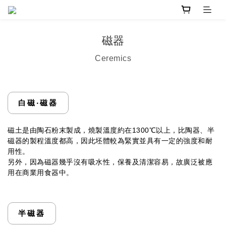
磁器
Ceremics
白磁‧磁器
磁土是由陶石粉末製成，燒製溫度約在1300℃以上，比陶器、半
磁器的製程溫度都高，
因此坯體較為緊實並具有一定的強度和耐
用性。
另外，因為磁器幾乎沒有吸水性，保養及清潔容易，故廣泛被應
用在商業用食器中。
半磁器