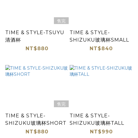
售完
TIME & STYLE-TSUYU
TIME & STYLE-
清酒杯
SHIZUKU玻璃杯SMALL
NT$880
NT$840
售完
TIME & STYLE-
TIME & STYLE-
SHIZUKU玻璃杯SHORT
SHIZUKU玻璃杯TALL
NT$880
NT$990