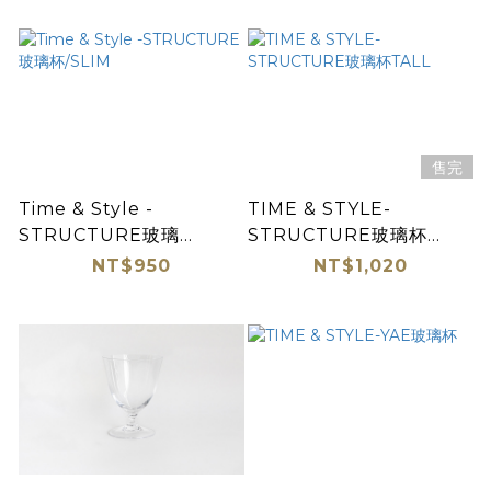
售完
Time & Style -
TIME & STYLE-
STRUCTURE玻璃
STRUCTURE玻璃杯
杯/SLIM
TALL
NT$950
NT$1,020