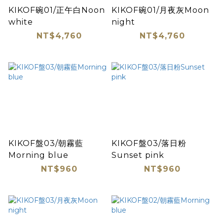
KIKOF碗01/正午白Noon
KIKOF碗01/月夜灰Moon
white
night
NT$4,760
NT$4,760
KIKOF盤03/朝霧藍
KIKOF盤03/落日粉
Morning blue
Sunset pink
NT$960
NT$960