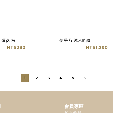
 彌彥 極
伊乎乃 純米吟釀
NT$280
NT$1,290
1
2
3
4
5
明
會員專區
加入會員