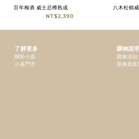
百年梅酒 威士忌樽熟成
八木松鶴
NT$2,390
了解更多
購物說
關於小器
購物須知
小器門市
退換貨政