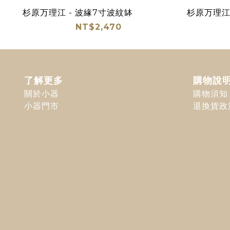
杉原万理江 - 波緣7寸波紋缽
杉原万理江 
NT$2,470
了解更多
購物說
關於小器
購物須知
小器門市
退換貨政