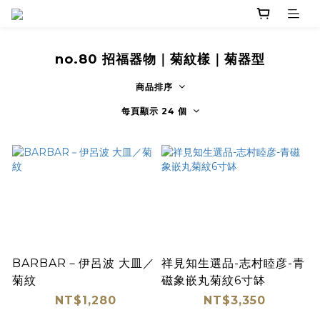
no.80 招福器物｜菊紋樣｜菊器型
商品排序
每頁顯示 24 個
BARBAR－伊呂波 大皿／
祥見知生選品-志村睦彦-青
菊紋
磁象嵌丸菊紋6寸缽
NT$1,280
NT$3,350