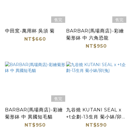
售完
售完
中田窯-萬用杯 吳須 菊
BARBAR(馬場商店)-彩繪
菊形鉢 中 六角恐龍
NT$660
NT$950
售完
BARBAR(馬場商店)-彩繪
九谷燒 KUTANI SEAL x
菊形鉢 中 異國短毛貓
+t企劃-13生肖 菊小缽/卯
(兔)
NT$950
NT$590