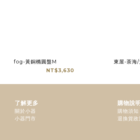
fog-黃銅橢圓盤M
東屋-茶海/
NT$3,630
了解更多
購物說
關於小器
購物須知
小器門市
退換貨政