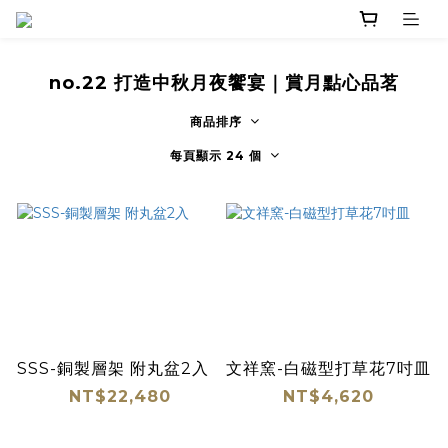
no.22 打造中秋月夜饗宴｜賞月點心品茗
商品排序
每頁顯示 24 個
SSS-銅製層架 附丸盆2入
文祥窯-白磁型打草花7吋皿
NT$22,480
NT$4,620