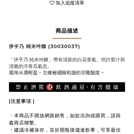
加入追蹤清單
商品描述
伊乎乃 純米吟釀
(
30030037
)
「伊乎乃 純米吟醸」帶有清新的白花香氣、些許梨汁與
清脆的洋香瓜氣息。
風味水潤輕盈，交織著細緻和諧的淡雅酸度。
|注意事項 |
・
本商品不開放網路銷售，如欲洽詢或購買，請與
森商店聯繫。
・建議冷藏保存，並於開瓶後儘速飲畢，可享最佳