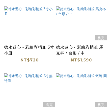
售完
德永遊心 - 彩繪彩梢並 3寸
德永遊心 - 彩繪彩梢並 馬
小皿
克杯 / 台形 / 中
NT$720
NT$1,590
售完
售完