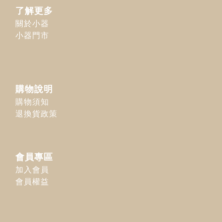
了解更多
關於小器
小器門市
購物說明
購物須知
退換貨政策
會員專區
加入會員
會員權益