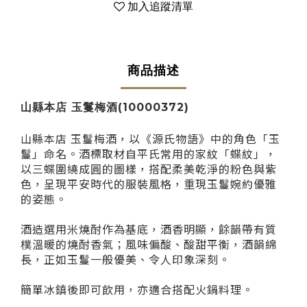
加入追蹤清單
商品描述
山縣本店 玉鬘梅酒(10000372)
山縣本店 玉鬘梅酒，以《源氏物語》中的角色「玉
鬘」命名。酒標取材自平氏常用的家紋「蝶紋」，
以三蝶圍繞成圓的圖樣，搭配柔美乾淨的粉色與紫
色，呈現平安時代的服裝風格，重現玉鬘婉約優雅
的姿態。
酒造選用米燒酎作為基底，酒香明顯，餘韻帶有質
樸溫暖的燒酎香氣；風味偏酸、酸甜平衡，酒韻綿
長，正如玉鬘一般優美、令人印象深刻。
簡單冰鎮後即可飲用，亦適合搭配火鍋料理。