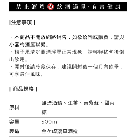
|注意事項 |
・
本商品不開放網路銷售，如欲洽詢或購買，請與
小器梅酒屋聯繫。
・梅子果渣沉澱漂浮屬正常現象，
請輕輕搖勻後倒
出飲用。
・開封後請冷藏保存，建議開封後一個月內飲畢，
可享最佳風味。
| 商品規格 |
釀造酒精、生薑、青紫蘇、甜菜
原料
糖
容量
500ml
製造
金ケ崎薬草酒造