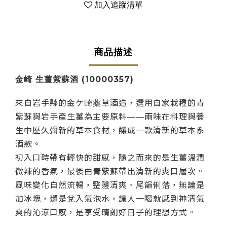
加入追蹤清單
商品描述
金崎 生薑紫蘇酒 (10000357)
來自岩手縣的金ケ崎薬草酒造，選用自家栽種的青
紫蘇與岩手產生薑為主要原料——兩味在料理與養
生中歷久彌新的草本食材，釀成一款清新的草本系
酒款。
初入口時帶有輕快的甜感，隨之而來的是生薑溫潤
微辣的香氣，最後由青紫蘇帶出清新的爽口層次。
風味變化自然流暢，整體清爽、尾韻俐落，無論是
加冰塊，還是兌入氣泡水，讓人一喝就感到神清氣
爽的沁涼口感，是享受晴朗好日子的理想方式。