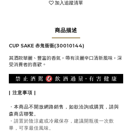
加入追蹤清單
商品描述
CUP SAKE 赤鬼衝衝
(30010144)
其酒款
華麗、豐富的香氣
，帶有淡麗辛口清新風味，深
受消費者的喜歡。
| 注意事項 |
・
本商品不開放網路銷售，如欲洽詢或購買，請與
森商店聯繫。
・請置於陰涼處或冷藏保存，建議開瓶後一次飲
畢，可享最佳風味。