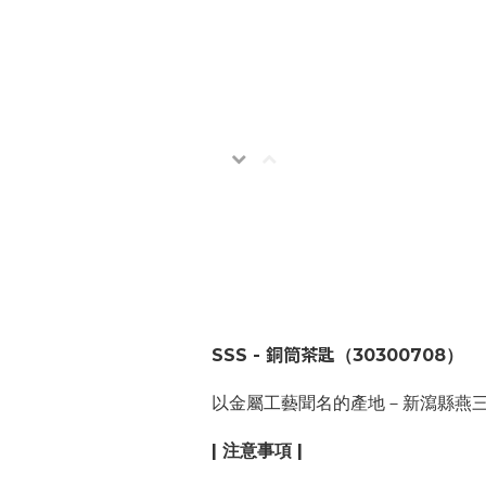
SSS -
銅筒茶匙
（30300708）
以金屬工藝聞名的產地－新瀉縣燕
| 注意事項 |