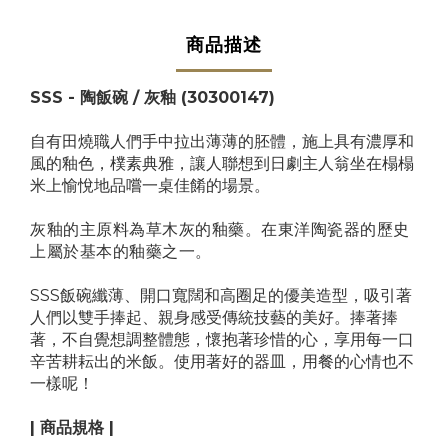
商品描述
SSS - 陶飯碗 / 灰釉
(30300147)
自有田燒職人們手中拉出薄薄的胚體，施上具有濃厚和
風的釉色，樸素典雅，讓人聯想到日劇主人翁坐在榻榻
米上愉悅地品嚐一桌佳餚的場景。
灰釉的主原料為草木灰的釉藥。在東洋陶瓷器的歷史
上屬於基本的釉藥之一。
SSS飯碗纖薄、開口寬闊和高圈足的優美造型，吸引著
人們以雙手捧起、親身感受傳統技藝的美好。捧著捧
著，不自覺想調整體態，懷抱著珍惜的心，享用每一口
辛苦耕耘出的米飯。使用著好的器皿，用餐的心情也不
一樣呢！
| 商品規格 |