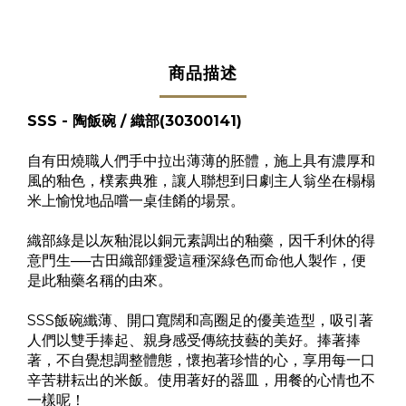
商品描述
SSS - 陶飯碗 / 織部(30300141)
自有田燒職人們手中拉出薄薄的胚體，施上具有濃厚和
風的釉色，樸素典雅，讓人聯想到日劇主人翁坐在榻榻
米上愉悅地品嚐一桌佳餚的場景。
織部綠是以灰釉混以銅元素調出的釉藥，因千利休的得
意門生──古田織部鍾愛這種深綠色而命他人製作，便
是此釉藥名稱的由來。
SSS飯碗纖薄、開口寬闊和高圈足的優美造型，吸引著
人們以雙手捧起、親身感受傳統技藝的美好。捧著捧
著，不自覺想調整體態，懷抱著珍惜的心，享用每一口
辛苦耕耘出的米飯。使用著好的器皿，用餐的心情也不
一樣呢！