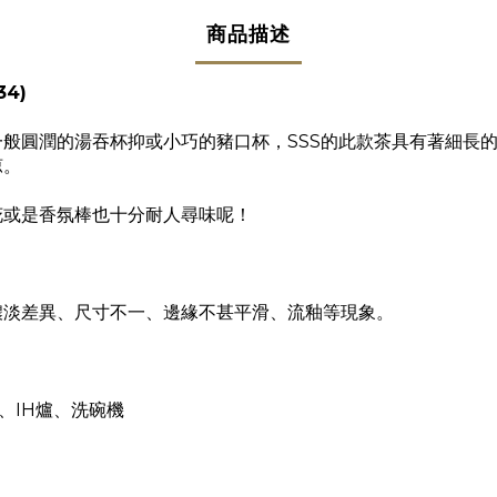
商品描述
34)
般圓潤的湯吞杯抑或小巧的豬口杯，SSS的此款茶具有著細長
涼。
花或是香氛棒也十分耐人尋味呢！
濃淡差異、尺寸不一、邊緣不甚平滑、流釉等現象。
、IH爐、洗碗機