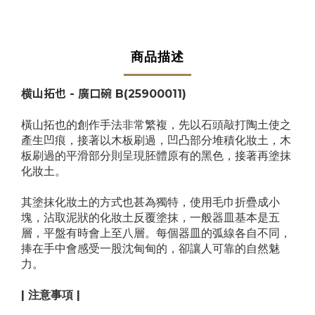
商品描述
横山拓也 - 廣口碗 B
(25900011)
橫山拓也的創作手法非常繁複，先以石頭敲打陶土使之
產生凹痕，接著以木板刷過，凹凸部分堆積化妝土，木
板刷過的平滑部分則呈現胚體原有的黑色，接著再塗抹
化妝土。
其塗抹化妝土的方式也甚為獨特，使用毛巾折疊成小
塊，沾取泥狀的化妝土反覆塗抹，一般器皿基本是五
層，平盤有時會上至八層。每個器皿的弧線各自不同，
捧在手中會感受一股沈甸甸的，卻讓人可靠的自然魅
力。
| 注意事項 |