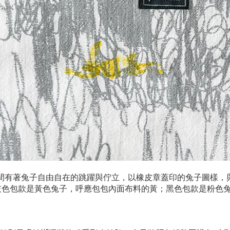
的草叢間有著兔子自由自在的跳躍與佇立，以橡皮章蓋印的兔子圖樣
灰色包款是黃色兔子，呼應包包內面布料的黃；黑色包款是粉色