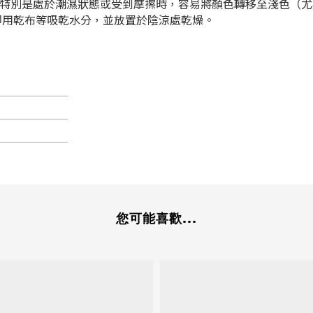
特別是處於潮濕狀態或受到摩擦時，容易將顏色轉移至淺色（尤
即用乾布等吸乾水分，並放置於陰涼處乾燥。
您可能喜歡...