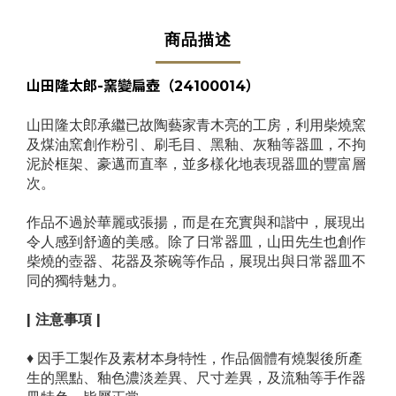
商品描述
山田隆太郎-
窯變扁壺
（24100014）
山田隆太郎承繼已故陶藝家青木亮的工房，利用柴燒窯
及煤油窯創作粉引、刷毛目、黑釉、灰釉等器皿，不拘
泥於框架、豪邁而直率，並多樣化地表現器皿的豐富層
次。
作品不過於華麗或張揚，而是在充實與和諧中，展現出
令人感到舒適的美感。除了日常器皿，山田先生也創作
柴燒的壺器、花器及茶碗等作品，展現出與日常器皿不
同的獨特魅力。
| 注意事項 |
♦
因手工製作及素材本身特性，作品個體有燒製後所產
生的黑點、釉色濃淡差異、尺寸差異，及流釉等手作器