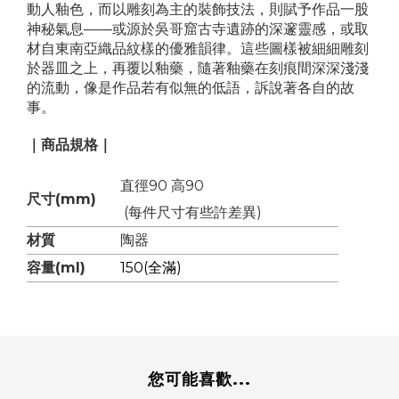
動人釉色，而以雕刻為主的裝飾技法，則賦予作品一股
神秘氣息——或源於吳哥窟古寺遺跡的深邃靈感，或取
材自東南亞織品紋樣的優雅韻律。這些圖樣被細細雕刻
於器皿之上，再覆以釉藥，隨著釉藥在刻痕間深深淺淺
的流動，像是作品若有似無的低語，訴說著各自的故
事。
｜商品規格｜
直徑90 高90
尺寸(mm)
(每件尺寸有些許差異)
材質
陶器
容量(ml)
150(全滿)
您可能喜歡...