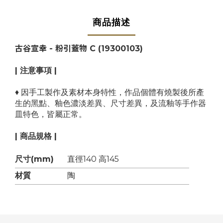
商品描述
古谷宣幸 -
粉引蓋物 C
(19300103)
| 注意事項 |
♦
因手工製作及素材本身特性，作品個體有燒製後所產
生的黑點、釉色濃淡差異、尺寸差異，及流釉等手作器
皿特色，皆屬正常。
| 商品規格 |
尺寸(mm)
直徑140 高145
材質
陶