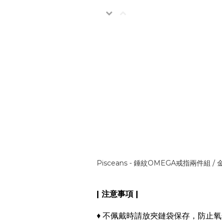
Pisceans - 錘紋OMEGA戒指兩件組 / 
| 注意事項 |
♦ 不佩戴時請放夾鏈袋保存，防止