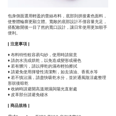
包身側面選用輕盈的蕾絲布料，底部則拼接素色面料，
使整體輪廓更顯立體。寬敞的底部設計不僅容量充足，
搭配敞開後一目了然的寬口設計，讓日常使用更加順手
便利。
| 注意事項 |
♦ 布料特性較容易勾紗，使用時請留意
♦ 請勿水洗或烘乾，以免造成變形或褪色
♦ 若有髒污，請以擰乾的濕布輕拍擦拭
♦ 請避免使用揮發性清潔劑，如去漬油、香蕉水等
♦ 若不慎沾濕，請盡快吸乾水分，並於通風陰涼處整理
形狀後晾乾
♦ 收納時請避開高溫潮濕與陽光直射處
♦ 皮革部分請避免碰水
| 商品規格 |