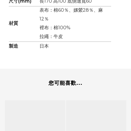
尺寸(mm)
長170 高100 底側邊寬60
表布：棉60％、嫘縈28％、麻
12％
材質
裡布：棉100%
拉繩：牛皮
製造
日本
您可能喜歡...