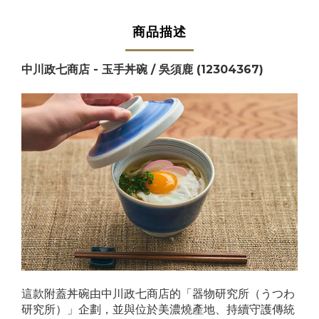
商品描述
中川政七商店 - 玉手丼碗 / 吳須鹿 (12304367)
這款附蓋丼碗由中川政七商店的「器物研究所（うつわ
研究所）」企劃，並與位於美濃燒產地、持續守護傳統