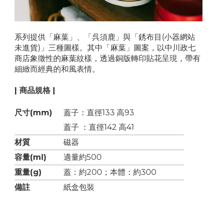
系列提供「麻葉」、「呉須鹿」與「銹布目(小器網站
未進貨)」三種圖樣。其中「麻葉」圖案，以中川政七
商店象徵性的麻葉紋樣，透過銅版轉印貼花呈現，帶有
細緻而經典的和風表情。
| 商品規格 |
尺寸(mm)
蓋子：直徑133 高93
蓋子 ：直徑142 高41
材質
磁器
容量(ml)
適量約500
重量(g)
蓋：約200；本體：約300
備註
紙盒包裝