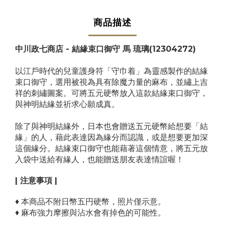
商品描述
中川政七商店 - 結緣束口御守 馬 琉璃(12304272)
以江戶時代的兒童護身符「守巾着」為靈感製作的結緣
束口御守，選用被視為具有除魔力量的麻布，並繡上吉
祥的刺繡圖案。可將五元硬幣放入這款結緣束口御守，
與神明結緣並祈求心願成真。
除了與神明結緣外，日本也會贈送五元硬幣給想要「結
緣」的人，藉此表達因為緣分而認識，或是想要更加深
這個緣分。結緣束口御守也能藉著這個情意，將五元放
入袋中送給有緣人，也能贈送朋友表達情誼喔！
| 注意事項 |
♦ 本商品不附日幣五円硬幣，照片僅示意。
♦ 麻布強力摩擦與沾水會有掉色的可能性。