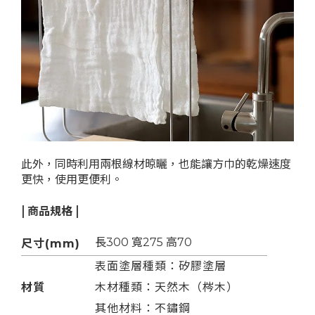
此外，同時利用兩根線
材晾曬，也能讓方巾的乾燥速度
更快，使用更便利。
| 商品規格 |
長300 寬275 高
70
尺寸(mm)
表面塗層種類：矽膠塗層
材質
木材種類：天然木（梣木）
其他材料：不鏽鋼