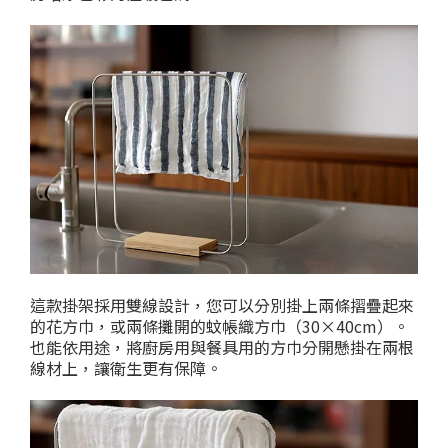
這款掛架採用雙線設計，您可以分別掛上兩條摺疊起來
的花方巾，或兩條攤開的蚊帳織方巾（30×40cm）。
也能依用途，將廚房用與餐具用的方巾分開懸掛在兩根
線材上，讓衛生更有保障。