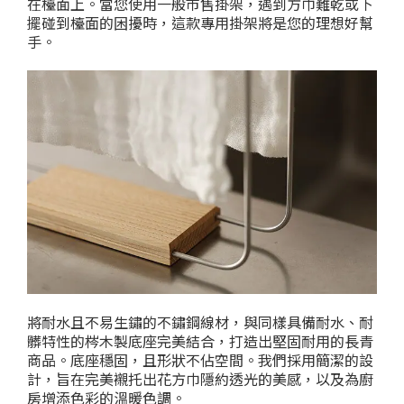
在檯面上。當您使用一般市售掛架，遇到方巾難乾或下
擺碰到檯面的困擾時，這款專用掛架將是您的理想好幫
手。
將耐水且不易生鏽的不鏽鋼線材，與同樣具備耐水、耐
髒特性的梣木製底座完美結合，打造出堅固耐用的長青
商品。
底座穩固，且形狀不佔空間。我們採用簡潔的設
計，旨在完美襯托出花方巾隱約透光的美感，以及為廚
房增添色彩的溫暖色調。